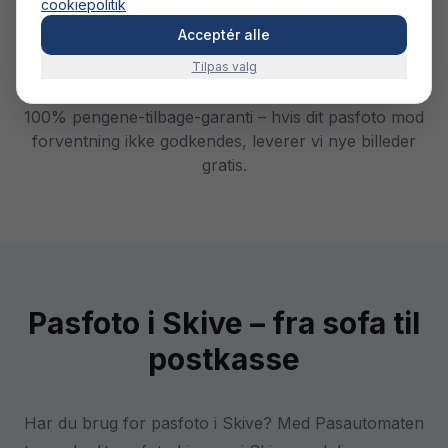
cookiepolitik
Færdselsstyrelsen og er godkendt til:
Acceptér alle
Pas
Kørekort
Tilpas valg
ID-kort
Visum
100% pengene-tilbage-garanti – hvis dit pasfoto mod
forventning ikke godkendes, leverer vi nye billeder
gratis.
Pasfoto i Skive – fra sofa til
postkasse
Har du brug for pasfoto i Skive? Med Pasautomaten