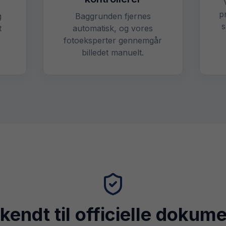
p
g
Baggrunden fjernes
s
t
automatisk, og vores
fotoeksperter gennemgår
billedet manuelt.
endt til officielle dokum