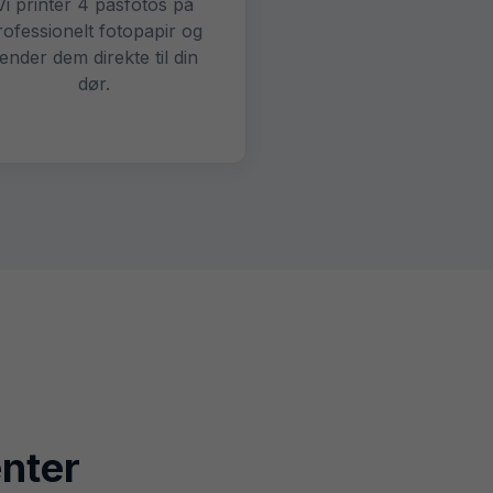
Vi printer 4 pasfotos på
rofessionelt fotopapir og
ender dem direkte til din
dør.
enter