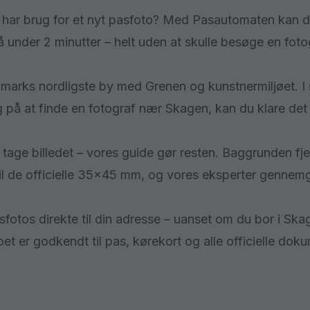
 har brug for et nyt pasfoto? Med Pasautomaten kan d
under 2 minutter – helt uden at skulle besøge en fotog
marks nordligste by med Grenen og kunstnermiljøet. I 
 på at finde en fotograf nær Skagen, kan du klare det 
at tage billedet – vores guide gør resten. Baggrunden fj
il de officielle 35×45 mm, og vores eksperter gennemg
asfotos direkte til din adresse – uanset om du bor i Sk
oet er godkendt til pas, kørekort og alle officielle doku