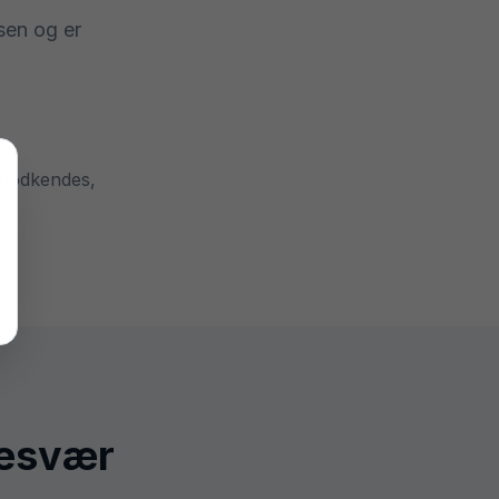
sen og er
 godkendes,
besvær