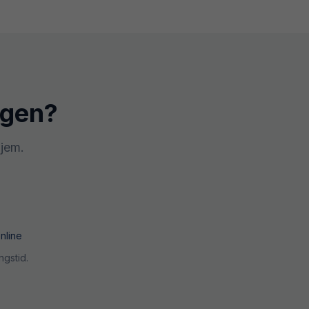
gen
?
hjem.
nline
ngstid.