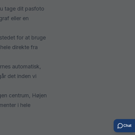
u tage dit pasfoto
raf eller en
stedet for at bruge
hele direkte fra
ernes automatisk,
år det inden vi
agen centrum, Højen
menter i hele
Chat