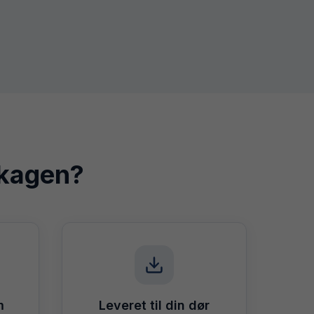
kagen
?
m
Leveret til din dør