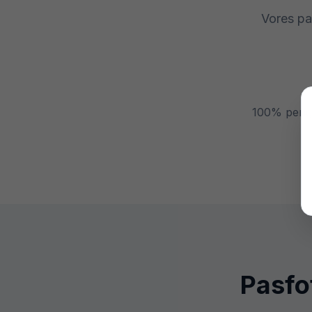
Vores pa
100% penge
Pasfo