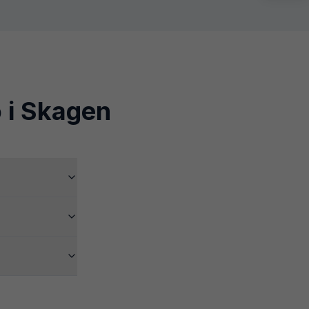
 i
Skagen