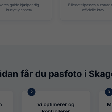
Vores guide hjælper dig
Billedet tilpasses automatisk
hurtigt igennem
officielle krav
dan får du pasfoto i
Skag
2
3
n
Vi optimerer og
M
kontrollerer