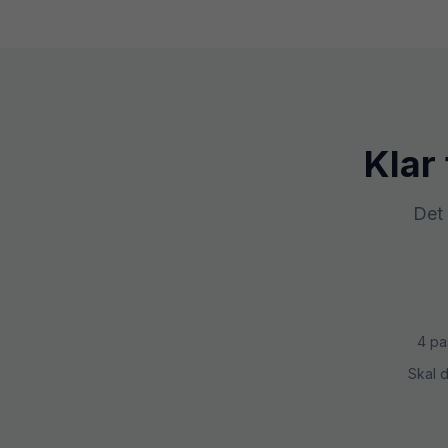
Klar 
Det 
4 pa
Skal 