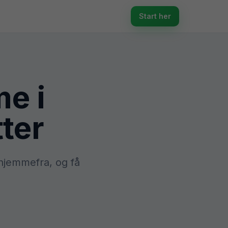
Start her
e i
ter
 hjemmefra, og få