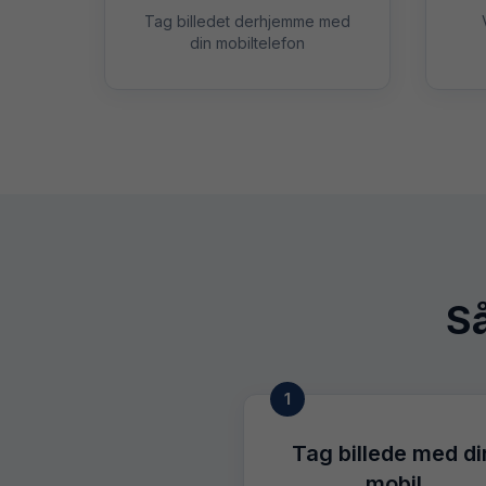
Tag billedet derhjemme med
din mobiltelefon
Så
1
Tag billede med di
mobil