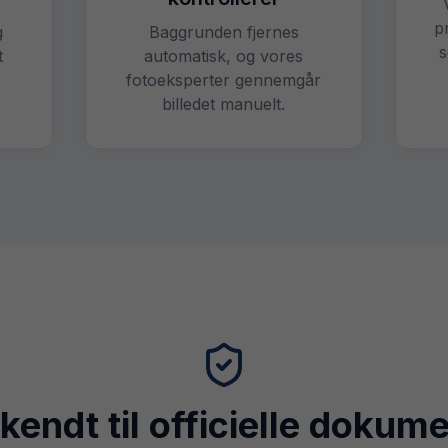
p
g
Baggrunden fjernes
s
t
automatisk, og vores
fotoeksperter gennemgår
billedet manuelt.
endt til officielle dokum