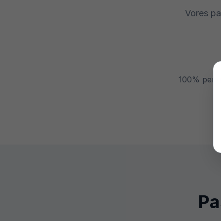
Vores pa
100% penge
Pa