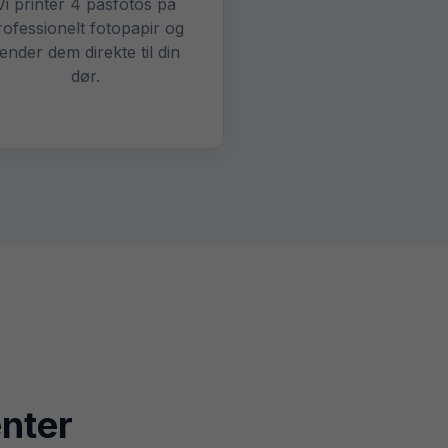
Vi printer 4 pasfotos på
rofessionelt fotopapir og
ender dem direkte til din
dør.
enter