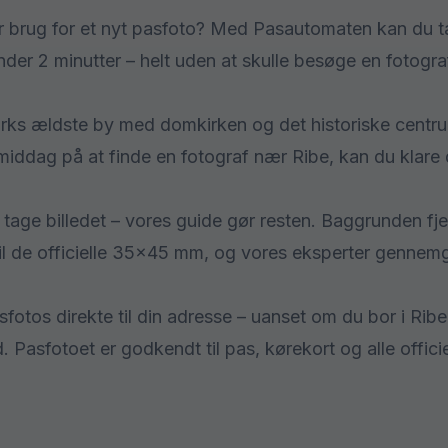
ar brug for et nyt pasfoto? Med Pasautomaten kan du t
der 2 minutter – helt uden at skulle besøge en fotograf
rks ældste by med domkirken og det historiske centrum
middag på at finde en fotograf nær Ribe, kan du klare d
at tage billedet – vores guide gør resten. Baggrunden fj
il de officielle 35×45 mm, og vores eksperter gennemg
asfotos direkte til din adresse – uanset om du bor i R
. Pasfotoet er godkendt til pas, kørekort og alle offici