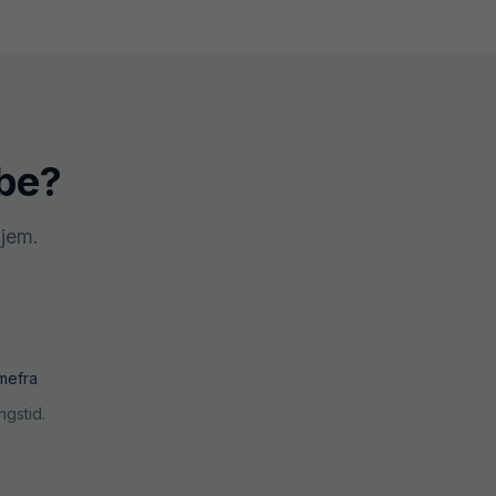
be
?
hjem.
mefra
ngstid.