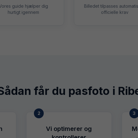
Vores guide hjælper dig
Billedet tilpasses automatisk
hurtigt igennem
officielle krav
Sådan får du pasfoto i
Rib
2
3
n
Vi optimerer og
M
kontrollerer