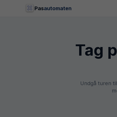
Pas
automaten
Tag p
Undgå turen ti
mo