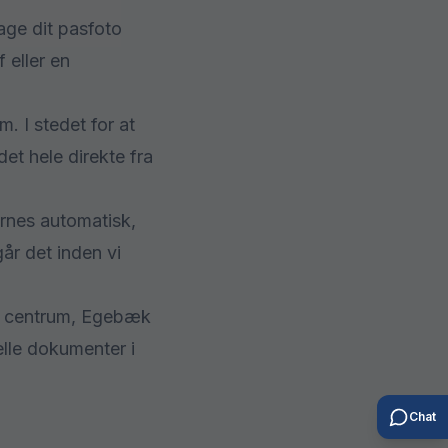
age dit pasfoto
 eller en
. I stedet for at
et hele direkte fra
ernes automatisk,
år det inden vi
ibe centrum, Egebæk
elle dokumenter i
Chat