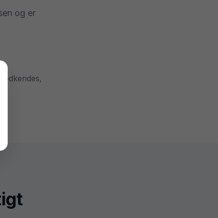
sen og er
 godkendes,
igt