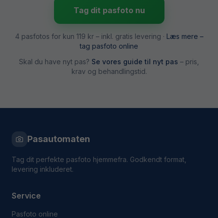
Tag dit pasfoto nu
4 pasfotos for kun
119 kr
– inkl. gratis levering ·
Læs mere –
tag pasfoto online
Skal du have nyt pas?
Se vores guide til nyt pas
– pris,
krav og behandlingstid.
Pasautomaten
Tag dit perfekte pasfoto hjemmefra. Godkendt format,
levering inkluderet.
Service
Pasfoto online