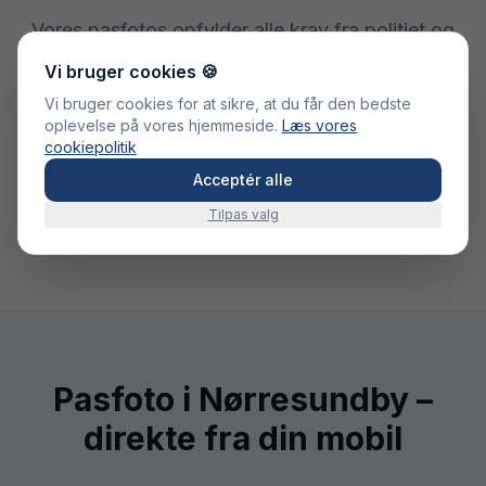
Vores pasfotos opfylder alle krav fra politiet og
Færdselsstyrelsen og er godkendt til:
Vi bruger cookies 🍪
Vi bruger cookies for at sikre, at du får den bedste
Pas
Kørekort
ID-kort
Visum
oplevelse på vores hjemmeside.
Læs vores
cookiepolitik
100% pengene-tilbage-garanti – hvis dit pasfoto mod
Acceptér alle
forventning ikke godkendes, leverer vi nye billeder
Tilpas valg
gratis.
Pasfoto i Nørresundby –
direkte fra din mobil