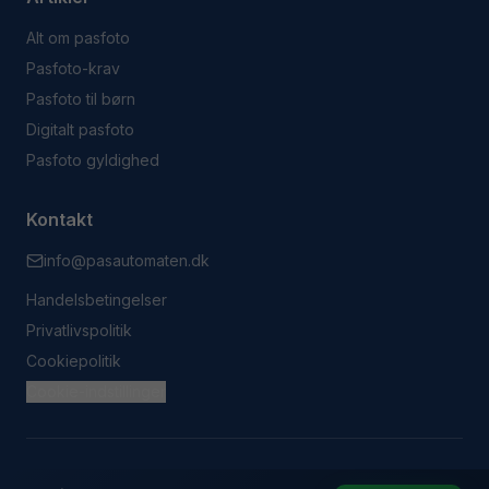
Alt om pasfoto
Pasfoto-krav
Pasfoto til børn
Digitalt pasfoto
Pasfoto gyldighed
Kontakt
info@pasautomaten.dk
Handelsbetingelser
Privatlivspolitik
Cookiepolitik
Cookie-indstillinger
© 2023 Pasautomaten. Alle rettigheder forbeholdes.