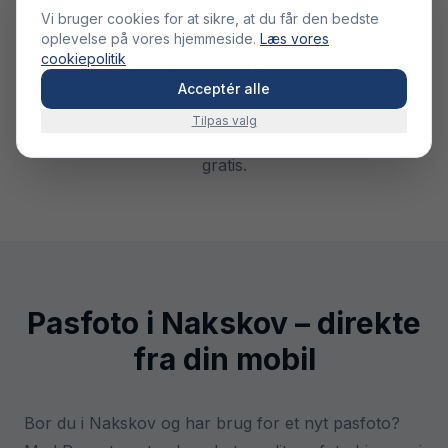
Færdselsstyrelsen og er godkendt til:
Vi bruger cookies for at sikre, at du får den bedste
oplevelse på vores hjemmeside.
Læs vores
cookiepolitik
Pas
Kørekort
ID-kort
Visum
Acceptér alle
100% pengene-tilbage-garanti – hvis dit pasfoto mod
Tilpas valg
forventning ikke godkendes, leverer vi nye billeder
gratis.
Pasfoto i Nakskov – direkte
fra din mobil
Bor du i Nakskov og har brug for et nyt pasfoto?