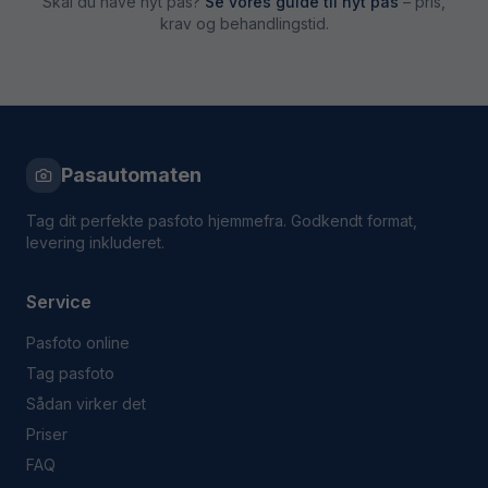
Skal du have nyt pas?
Se vores guide til nyt pas
– pris,
krav og behandlingstid.
Pasautomaten
Tag dit perfekte pasfoto hjemmefra. Godkendt format,
levering inkluderet.
Service
Pasfoto online
Tag pasfoto
Sådan virker det
Priser
FAQ