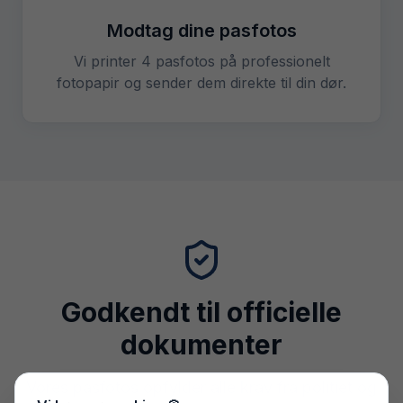
Modtag dine pasfotos
Vi printer 4 pasfotos på professionelt
fotopapir og sender dem direkte til din dør.
Godkendt til officielle
dokumenter
Vores pasfotos opfylder alle krav fra politiet og