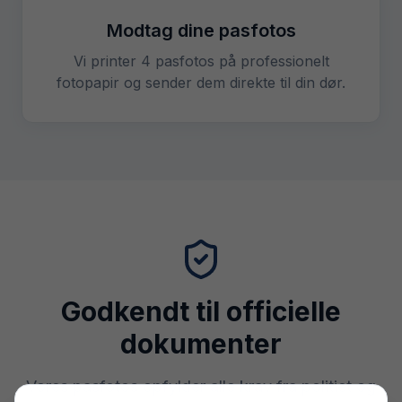
Modtag dine pasfotos
Vi printer 4 pasfotos på professionelt
fotopapir og sender dem direkte til din dør.
Godkendt til officielle
dokumenter
Vores pasfotos opfylder alle krav fra politiet og